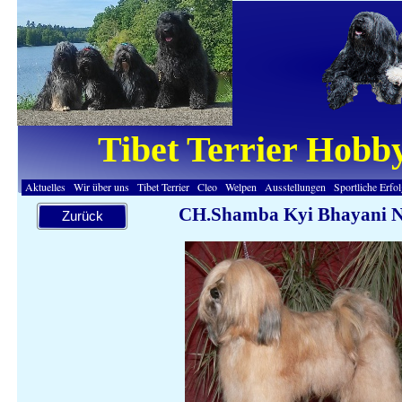
Tibet Terrier Hob
Aktuelles
Wir über uns
Tibet Terrier
Cleo
Welpen
Ausstellungen
Sportliche Erfo
CH.Shamba Kyi Bhayani N
Zurück