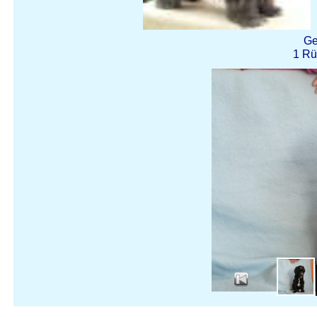
Ge
1 Rü